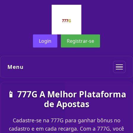
Login
Registrar-se
Menu
📱 777G A Melhor Plataforma
de Apostas
Cadastre-se na 777G para ganhar bônus no
cadastro e em cada recarga. Com a 777G, você