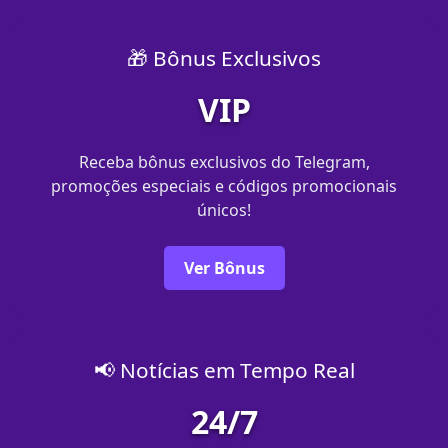
🎁 Bônus Exclusivos
VIP
Receba bônus exclusivos do Telegram,
promoções especiais e códigos promocionais
únicos!
Ver Bônus
📢 Notícias em Tempo Real
24/7