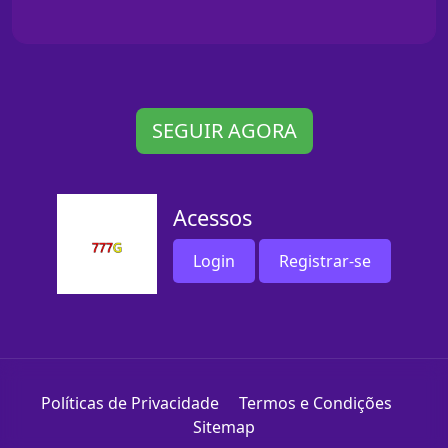
SEGUIR AGORA
Acessos
Login
Registrar-se
Políticas de Privacidade
Termos e Condições
Sitemap