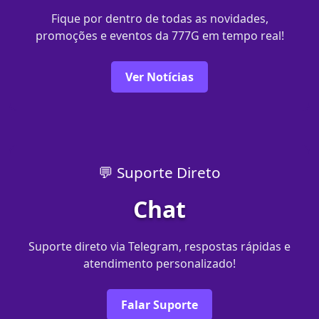
Fique por dentro de todas as novidades,
promoções e eventos da 777G em tempo real!
Ver Notícias
💬 Suporte Direto
Chat
Suporte direto via Telegram, respostas rápidas e
atendimento personalizado!
Falar Suporte