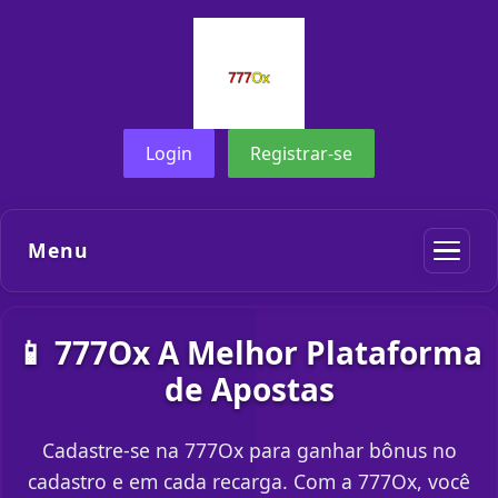
Login
Registrar-se
Menu
📱 777Ox A Melhor Plataforma
de Apostas
Cadastre-se na 777Ox para ganhar bônus no
cadastro e em cada recarga. Com a 777Ox, você