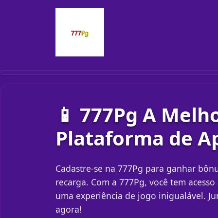
📱 777Pg A Melh
Plataforma de A
Cadastre-se na 777Pg para ganhar bônu
recarga. Com a 777Pg, você tem acesso 
uma experiência de jogo inigualável. J
agora!