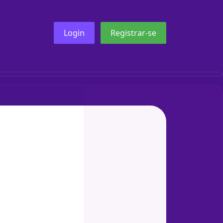
Login
Registrar-se