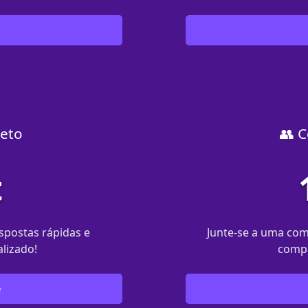
reto
👥 
t
espostas rápidas e
Junte-se a uma com
lizado!
compa
e