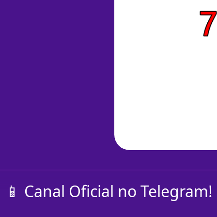
📱 Canal Oficial no Telegram!