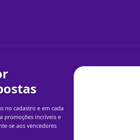
or
postas
s no cadastro e em cada
a promoções incríveis e
unte-se aos vencedores