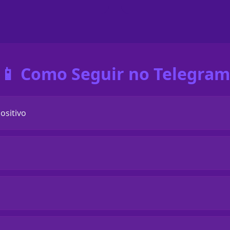
📱 Como Seguir no Telegram
ositivo