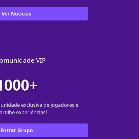
Ver Notícias
Comunidade VIP
1000+
unidade exclusiva de jogadores e
rtilhe experiências!
Entrar Grupo