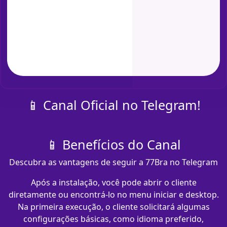
📱 Canal Oficial no Telegram!
📱 Benefícios do Canal
Descubra as vantagens de seguir a 77Bra no Telegram
Após a instalação, você pode abrir o cliente
diretamente ou encontrá-lo no menu iniciar e desktop.
Na primeira execução, o cliente solicitará algumas
configurações básicas, como idioma preferido,