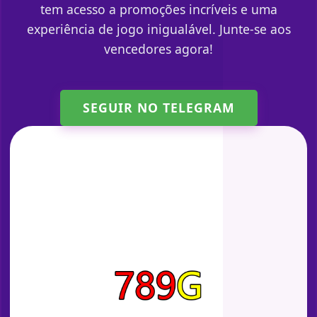
tem acesso a promoções incríveis e uma
experiência de jogo inigualável. Junte-se aos
vencedores agora!
SEGUIR NO TELEGRAM