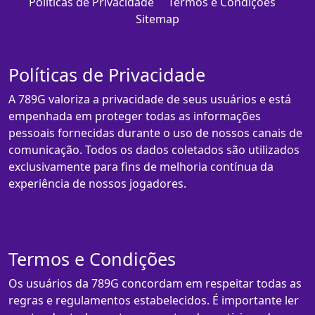
Políticas de Privacidade
Termos e Condições
Sitemap
Políticas de Privacidade
A 789G valoriza a privacidade de seus usuários e está
empenhada em proteger todas as informações
pessoais fornecidas durante o uso de nossos canais de
comunicação. Todos os dados coletados são utilizados
exclusivamente para fins de melhoria contínua da
experiência de nossos jogadores.
Termos e Condições
Os usuários da 789G concordam em respeitar todas as
regras e regulamentos estabelecidos. É importante ler