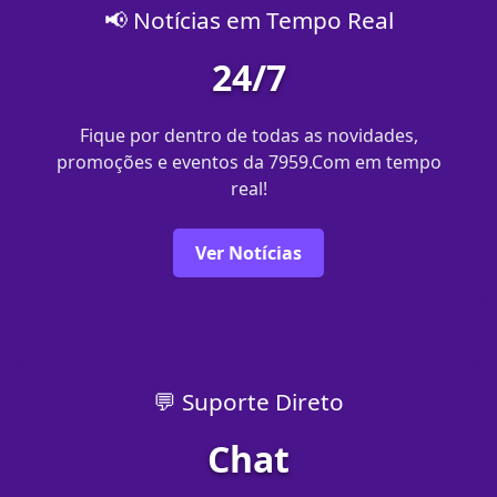
📢 Notícias em Tempo Real
24/7
Fique por dentro de todas as novidades,
promoções e eventos da 7959.Com em tempo
real!
Ver Notícias
💬 Suporte Direto
Chat