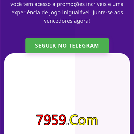
você tem acesso a promoções incríveis e uma
experiência de jogo inigualável. Junte-se aos
vencedores agora!
SEGUIR NO TELEGRAM