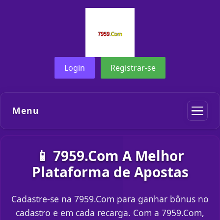
Login
Registrar-se
Menu
📱 7959.Com A Melhor
Plataforma de Apostas
Cadastre-se na 7959.Com para ganhar bônus no
cadastro e em cada recarga. Com a 7959.Com,