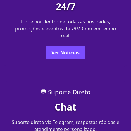
24/7
Fique por dentro de todas as novidades,
promoções e eventos da 79M Com em tempo
real!
Ver Notícias
💬 Suporte Direto
Chat
Suporte direto via Telegram, respostas rápidas e
atendimento personalizado!