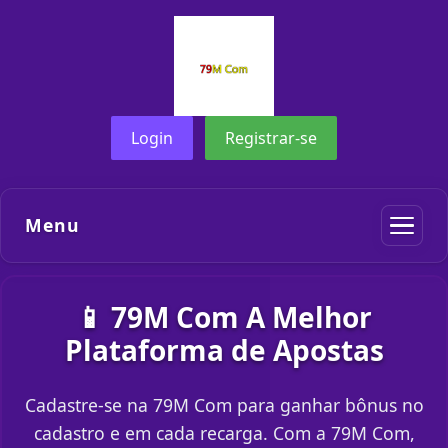
Login
Registrar-se
Menu
📱 79M Com A Melhor
Plataforma de Apostas
Cadastre-se na 79M Com para ganhar bônus no
cadastro e em cada recarga. Com a 79M Com,