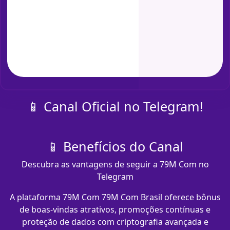
📱 Canal Oficial no Telegram!
📱 Benefícios do Canal
Descubra as vantagens de seguir a 79M Com no
Telegram
A plataforma 79M Com 79M Com Brasil oferece bônus
de boas-vindas atrativos, promoções contínuas e
proteção de dados com criptografia avançada e