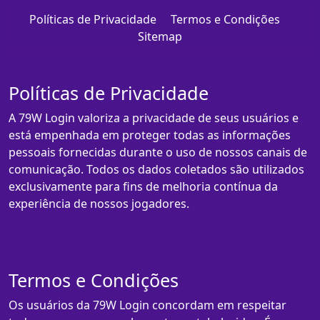
Políticas de Privacidade
Termos e Condições
Sitemap
Políticas de Privacidade
A 79W Login valoriza a privacidade de seus usuários e
está empenhada em proteger todas as informações
pessoais fornecidas durante o uso de nossos canais de
comunicação. Todos os dados coletados são utilizados
exclusivamente para fins de melhoria contínua da
experiência de nossos jogadores.
Termos e Condições
Os usuários da 79W Login concordam em respeitar