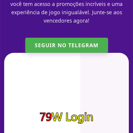
você tem acesso a promoções incríveis e uma
experiência de jogo inigualável. Junte-se aos
vencedores agora!
SEGUIR NO TELEGRAM