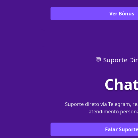
Ver Bônus
💬 Suporte Di
Cha
Suporte direto via Telegram, r
atendimento persona
Falar Suport