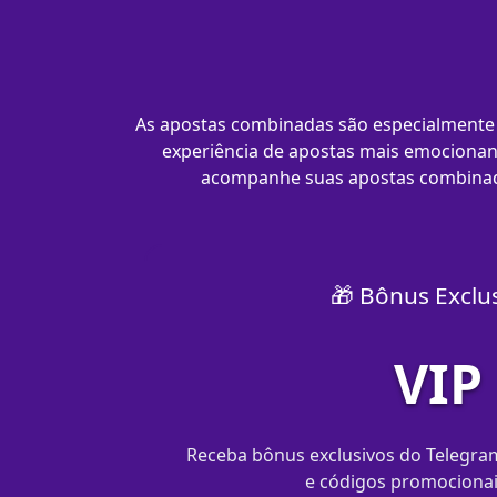
As apostas combinadas são especialmente
experiência de apostas mais emocionan
acompanhe suas apostas combinadas
🎁 Bônus Exclu
VIP
Receba bônus exclusivos do Telegra
e códigos promocionai