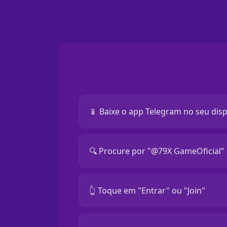
📱 Baixe o app Telegram no seu disp
🔍 Procure por "@79X GameOficial"
👆 Toque em "Entrar" ou "Join"