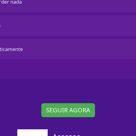
erder nada
a
aticamente
SEGUIR AGORA