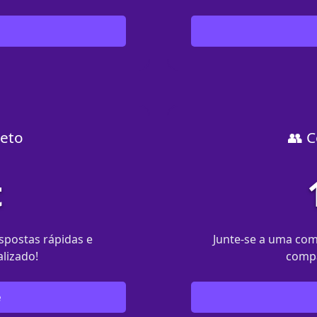
reto
👥 
t
espostas rápidas e
Junte-se a uma com
lizado!
compa
e