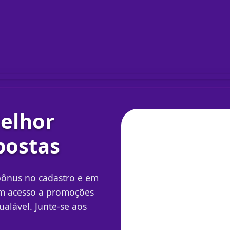
elhor
postas
bônus no cadastro e em
em acesso a promoções
ualável. Junte-se aos