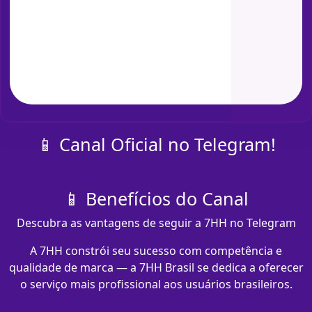
📱 Canal Oficial no Telegram!
📱 Benefícios do Canal
Descubra as vantagens de seguir a 7HH no Telegram
A 7HH constrói seu sucesso com competência e
qualidade de marca — a 7HH Brasil se dedica a oferecer
o serviço mais profissional aos usuários brasileiros.