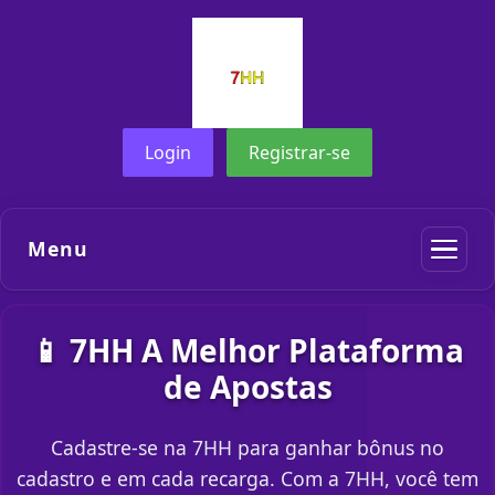
Login
Registrar-se
Menu
📱 7HH A Melhor Plataforma
de Apostas
Cadastre-se na 7HH para ganhar bônus no
cadastro e em cada recarga. Com a 7HH, você tem