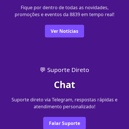
Fique por dentro de todas as novidades,
promoções e eventos da 8839 em tempo real!
Ver Notícias
💬 Suporte Direto
Chat
Suporte direto via Telegram, respostas rápidas e
atendimento personalizado!
Falar Suporte