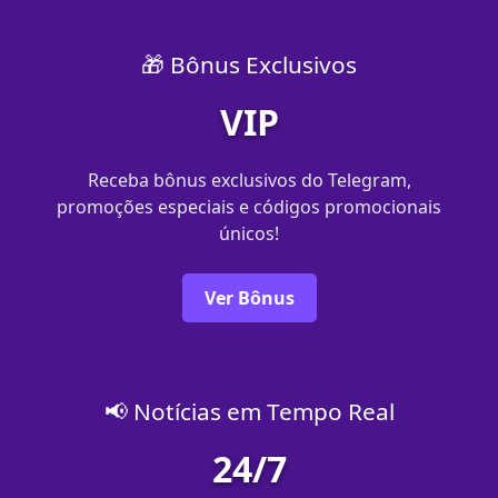
🎁 Bônus Exclusivos
VIP
Receba bônus exclusivos do Telegram,
promoções especiais e códigos promocionais
únicos!
Ver Bônus
📢 Notícias em Tempo Real
24/7