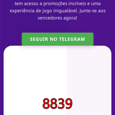
tem acesso a promoções incríveis e uma
experiência de jogo inigualável. Junte-se aos
vencedores agora!
SEGUIR NO TELEGRAM