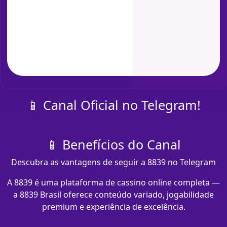
📱 Canal Oficial no Telegram!
📱 Benefícios do Canal
Descubra as vantagens de seguir a 8839 no Telegram
A 8839 é uma plataforma de cassino online completa —
a 8839 Brasil oferece conteúdo variado, jogabilidade
premium e experiência de excelência.