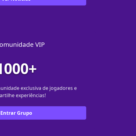
Comunidade VIP
1000+
unidade exclusiva de jogadores e
rtilhe experiências!
Entrar Grupo