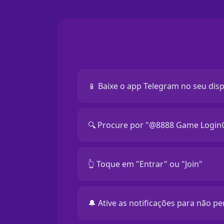
📱 Baixe o app Telegram no seu disp
🔍 Procure por "@8888 Game LoginO
👆 Toque em "Entrar" ou "Join"
🔔 Ative as notificações para não p