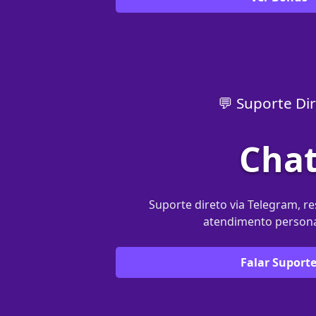
💬 Suporte Di
Cha
Suporte direto via Telegram, r
atendimento persona
Falar Suport