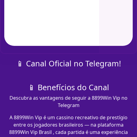
📱 Canal Oficial no Telegram!
📱 Benefícios do Canal
Descubra as vantagens de seguir a 8899Win Vip no
Telegram
A 8899Win Vip é um cassino recreativo de prestígio
entre os jogadores brasileiros — na plataforma
8899Win Vip Brasil , cada partida é uma experiência