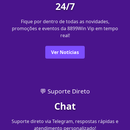
24/7
Fique por dentro de todas as novidades,
promoções e eventos da 8899Win Vip em tempo
real!
Ver Notícias
💬 Suporte Direto
Chat
Suporte direto via Telegram, respostas rápidas e
atendimento personalizado!