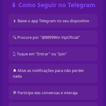
📱 Como Seguir no Telegram
📱 Baixe o app Telegram no seu dispositivo
🔍 Procure por "@8899Win VipOficial"
👆 Toque em "Entrar" ou "Join"
🔔 Ative as notificações para não perder
nada
💬 Participe das conversas e interaja