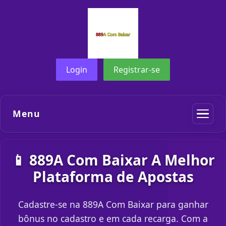
Login
Registrar-se
Menu
📱 889A Com Baixar A Melhor
Plataforma de Apostas
Cadastre-se na 889A Com Baixar para ganhar
bônus no cadastro e em cada recarga. Com a