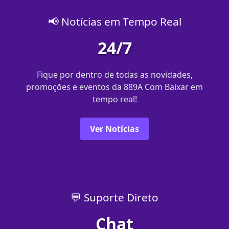
📢 Notícias em Tempo Real
24/7
Fique por dentro de todas as novidades,
promoções e eventos da 889A Com Baixar em
tempo real!
Ver Notícias
💬 Suporte Direto
Chat