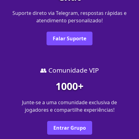
Suporte direto via Telegram, respostas rápidas e
atendimento personalizado!
Falar Suporte
👥 Comunidade VIP
1000+
Junte-se a uma comunidade exclusiva de
jogadores e compartilhe experiências!
Entrar Grupo